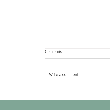
Comments
Write a comment...
Gebruik fietstrommels aan de
Plantage