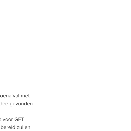
roenafval met 
idee gevonden.
s voor GFT 
bereid zullen 