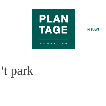
NIEUWS
't park