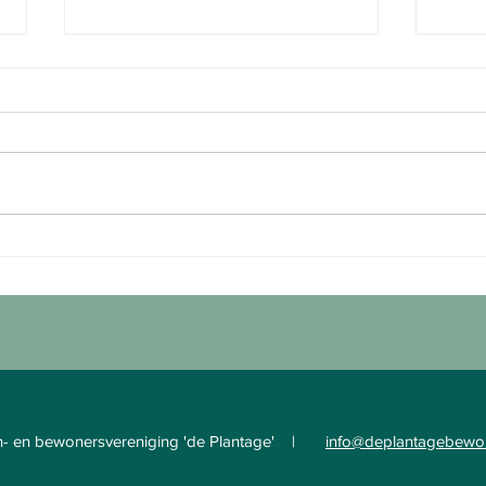
Zaterdag 11 april is het weer
We vi
zover: tuinieren in onze
winte
Plantage!
- en bewonersvereniging 'de Plantage' |
info@deplantagebewon